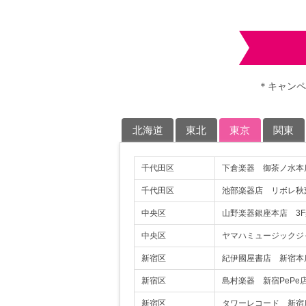
＊キャンペ
北海道
東北
東京
関東
千代田区
下倉楽器 御茶ノ水本
千代田区
池部楽器店 リボレ秋
中央区
山野楽器銀座本店 3
中央区
ヤマハミュージックジ
新宿区
紀伊國屋書店 新宿本
新宿区
島村楽器 新宿PePe
新宿区
タワーレコード 新宿