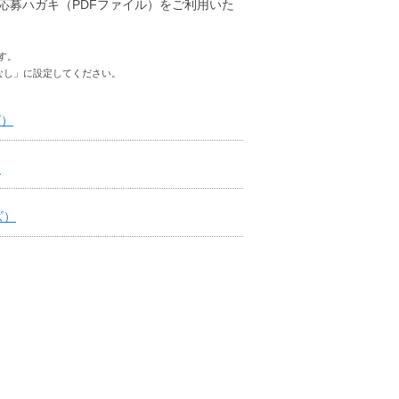
応募ハガキ（PDFファイル）をご利用いた
す。
なし」に設定してください。
ズ）
）
ズ）