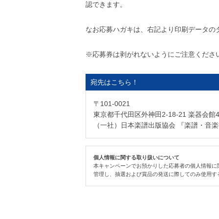
認できます。
なお応募ハガキは、右記より印刷データの
※応募券は剥がれないようにご注意くださ
宛先はこちら！
〒101-0021
東京都千代田区外神田2-18-21 楽器会館4
（一社）日本楽譜出版協会 『楽譜・音楽書
個人情報に関する取り扱いについて
本キャンペーンでお預かりした応募者の個人情報に
管理し、抽選および賞品の発送に際してのみ使用す