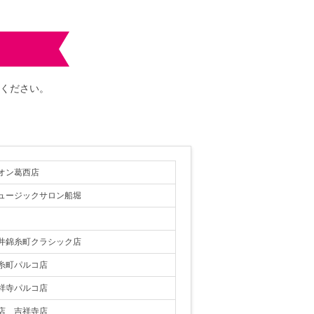
ください。
オン葛西店
ュージックサロン船堀
井錦糸町クラシック店
糸町パルコ店
祥寺パルコ店
店 吉祥寺店