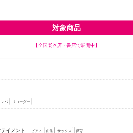
対象商品
【全国楽器店・書店で展開中】
リンバ
リコーダー
タテイメント
ピアノ
曲集
サックス
保育