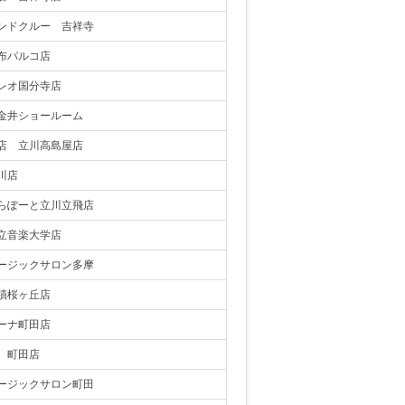
ンドクルー 吉祥寺
布パルコ店
レオ国分寺店
金井ショールーム
店 立川高島屋店
川店
らぽーと立川立飛店
立音楽大学店
ージックサロン多摩
蹟桜ヶ丘店
ーナ町田店
 町田店
ージックサロン町田