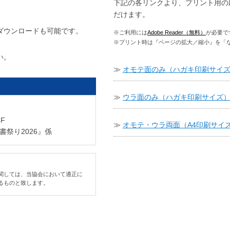
下記の各リンクより、プリント用の
だけます。
ダウンロードも可能です。
※ご利用には
Adobe Reader（無料）
が必要で
※プリント時は『ページの拡大／縮小』を「
い。
≫
オモテ面のみ（ハガキ印刷サイ
≫
ウラ面のみ（ハガキ印刷サイズ
F
≫
オモテ・ウラ両面（A4印刷サイ
祭り2026』係
関しては、当協会において適正に
るものと致します。