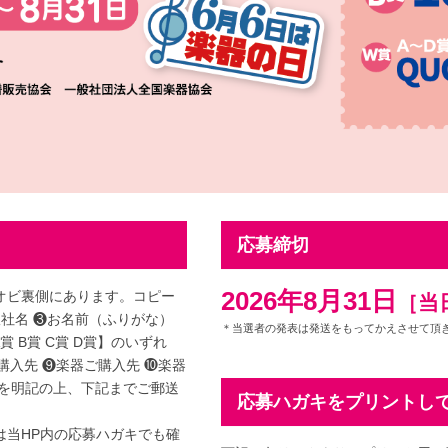
応募締切
2026年8月31日
オビ裏側にあります。コピー
［当
版社名 ❸お名前（ふりがな）
＊当選者の発表は発送をもってかえさせて頂きま
賞 B賞 C賞 D賞】のいずれ
購入先
❾楽器ご購入先
❿楽器
を明記の上、下記までご郵送
応募ハガキをプリントし
は当HP内の応募ハガキでも確