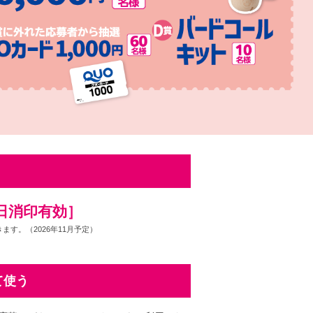
日消印有効］
す。（2026年11月予定）
て使う