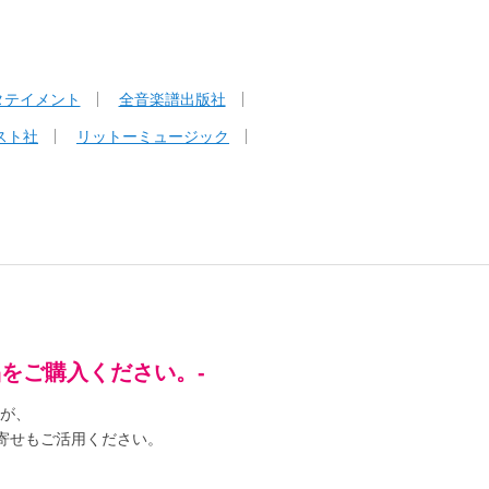
タテイメント
全音楽譜出版社
スト社
リットーミュージック
品をご購入ください。-
が、
寄せもご活用ください。