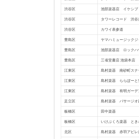
渋谷区
池部楽器店 イケシブ
渋谷区
タワーレコード 渋谷
渋谷区
カワイ表参道
豊島区
ヤマハミュージックジ
豊島区
池部楽器店 ロックハ
豊島区
三省堂書店 池袋本店
江東区
島村楽器 南砂町スナ
江東区
島村楽器 ららぽーと
江東区
島村楽器 有明ガーデ
足立区
島村楽器 パサージオ
板橋区
田中楽器
板橋区
いけぶくろ楽器 とき
北区
島村楽器 赤羽アピレ