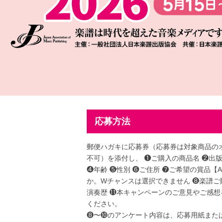
応募方法
郵便ハガキに応募券（応募券は対象商品の
不可）を添付し、
❶ご購入の商品名 ❷出
❹年齢 ❺性別 ❻ご住所 ❼ご希望の賞品【A
か。Wチャンスは選択できません ❽楽譜ご
演奏歴
⓫本キャンペーンのご意見やご感想
ください。
❽〜❿のアンケート内容は、応募用紙また