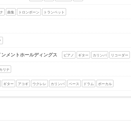
ナ
曲集
トロンボーン
トランペット
ノ
インメントホールディングス
ピアノ
ギター
カリンバ
リコーダー
カリナ
ギター
アコギ
ウクレレ
カリンバ
ベース
ドラム
ボーカル