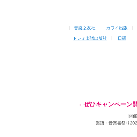
音楽之友社
カワイ出版
ドレミ楽譜出版社
日研
- ぜひキャンペーン
開催
「楽譜・音楽書祭り2