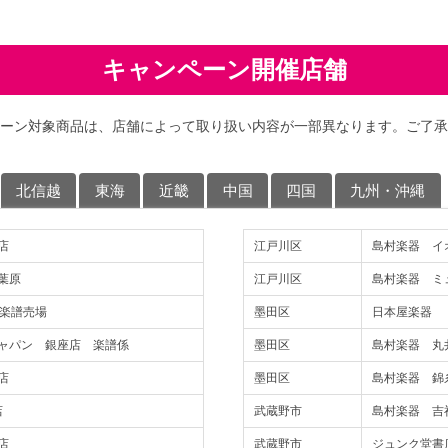
キャンペーン開催店舗
ーン対象商品は、店舗によって取り扱い内容が一部異なります。ご了承
北信越
東海
近畿
中国
四国
九州・沖縄
店
江戸川区
島村楽器 イ
葉原
江戸川区
島村楽器 ミ
F楽譜売場
墨田区
日本屋楽器
ャパン 銀座店 楽譜係
墨田区
島村楽器 丸
店
墨田区
島村楽器 錦
店
武蔵野市
島村楽器 吉
店
武蔵野市
ジュンク堂書