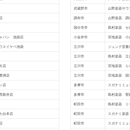
武蔵野市
山野楽器サウ
店
調布市
山野楽器 調
国分寺市
島村楽器 セ
ャパン 池袋店
小金井市
宮地楽器 小
ウスイケベ池袋
立川市
ジュンク堂書
立川市
島村楽器 立
モ店
立川市
宮地楽器 ら
豊洲店
立川市
宮地楽器 国
ン店
多摩市
スガナミミュ
西新井店
多摩市
島村楽器 聖
町田市
島村楽器 ミ
わ台本店
町田市
スガナミ楽器
店
町田市
スガナミミュ