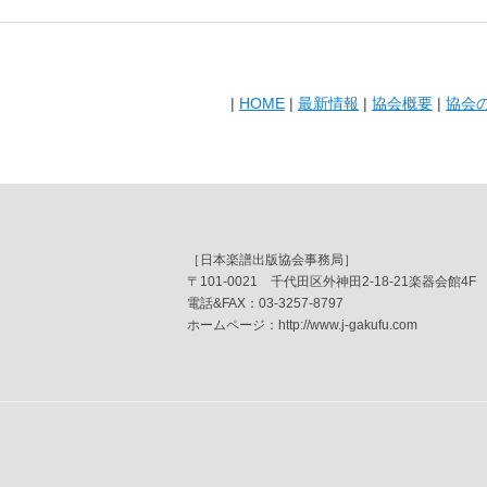
|
HOME
|
最新情報
|
協会概要
|
協会
［日本楽譜出版協会事務局］
〒101-0021 千代田区外神田2-18-21楽器会館4F
電話&FAX：03-3257-8797
ホームページ：http://www.j-gakufu.com