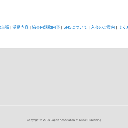
の主張
|
活動内容
|
協会内活動内容
|
SNSについて
|
入会のご案内
|
よく
Copyright ©
2026 Japan Association of Music Publishing