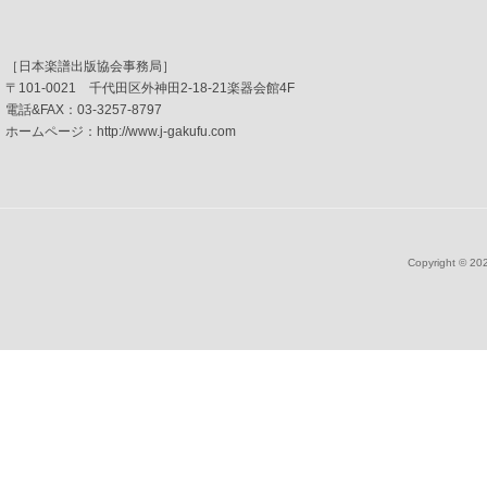
［日本楽譜出版協会事務局］
〒101-0021 千代田区外神田2-18-21楽器会館4F
電話&FAX：03-3257-8797
ホームページ：http://www.j-gakufu.com
Copyright ©
202